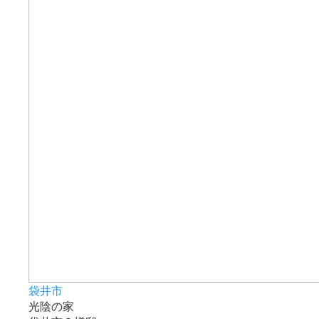
袋井市
光陰の家