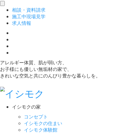
toggle
相談
・
資料請求
navigation
施工中現場見学
求人情報
アレルギー体質、肌が弱い方、
お子様にも優しい無垢材の家で、
きれいな空気と共にのんびり豊かな暮らしを。
イシモクの家
コンセプト
イシモクの住まい
イシモク体験館