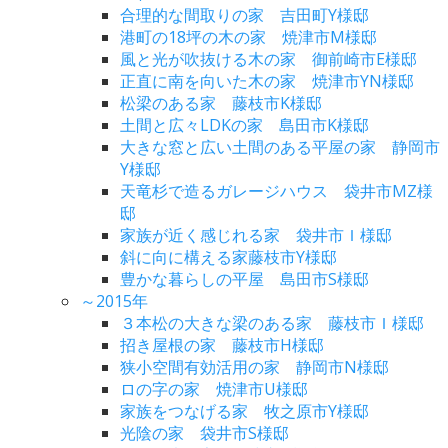
合理的な間取りの家 吉田町Y様邸
港町の18坪の木の家 焼津市M様邸
風と光が吹抜ける木の家 御前崎市E様邸
正直に南を向いた木の家 焼津市YN様邸
松梁のある家 藤枝市K様邸
土間と広々LDKの家 島田市K様邸
大きな窓と広い土間のある平屋の家 静岡市
Y様邸
天竜杉で造るガレージハウス 袋井市MZ様
邸
家族が近く感じれる家 袋井市Ｉ様邸
斜に向に構える家藤枝市Y様邸
豊かな暮らしの平屋 島田市S様邸
～2015年
３本松の大きな梁のある家 藤枝市Ｉ様邸
招き屋根の家 藤枝市H様邸
狭小空間有効活用の家 静岡市N様邸
ロの字の家 焼津市U様邸
家族をつなげる家 牧之原市Y様邸
光陰の家 袋井市S様邸