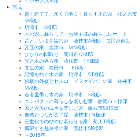
イシモク展示場
完成
賢く建てて、永く心地よく暮らす木の家 牧之原市
M様邸
焼津市 K様邸
木の家に暮らしてーお施主様の暮らしレポート
昔と、いまを編む家 藤枝市A様邸－古民家再生
瓦匠の家 焼津市 MN様邸
ひかりの間取り 菊川市Ｏ様邸
光と木の処方箋 藤枝市 TY様邸
養生の家 島田市 TK様邸
記憶を紡ぐ木の家 焼津市 ST様邸
杉板の外壁とセルローズファイバーの家 袋井市
M様邸
若者世帯も木の家 焼津市 K様邸
コンパクトに暮らしを楽しむ家 静岡市Ｈ様邸
家と家族の成長を楽しむ家 藤枝市SZ様邸
自然とつながる平屋 藤枝市TN様邸
三世代でのびのび暮らせる家 菊川T様邸
循環する越屋根の家 藤枝市SK様邸
～2018年