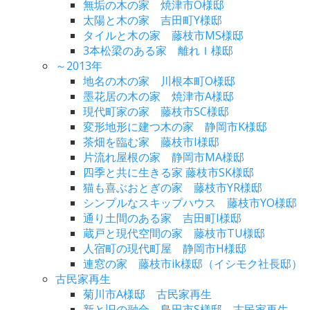
無垢の木の家 焼津市O様邸
太陽と木の家 吉田町Y様邸
タイルと木の家 藤枝市MS様邸
3本松梁のある家 離れＩ様邸
～2013年
地名の木の家 川根本町O様邸
墨花居の木の家 焼津市A様邸
現代町家の家 藤枝市SC様邸
変形地形に建つ木の家 静岡市K様邸
茶畑を臨む家 藤枝市I様邸
片流れ屋根の家 静岡市MA様邸
四季と共に生きる家 藤枝市SK様邸
猫も喜ぶおとぎの家 藤枝市YR様邸
シンプルなスキップハウス 藤枝市YO様邸
通り土間のある家 吉田町I様邸
蔵戸と現代空間の家 藤枝市TU様邸
人宿町の現代町屋 静岡市H様邸
連窓の家 藤枝市ik様邸（イシモク社長邸）
古民家再生
菊川市A様邸 古民家再生
新と旧の融合 島田市S様邸 古民家再生