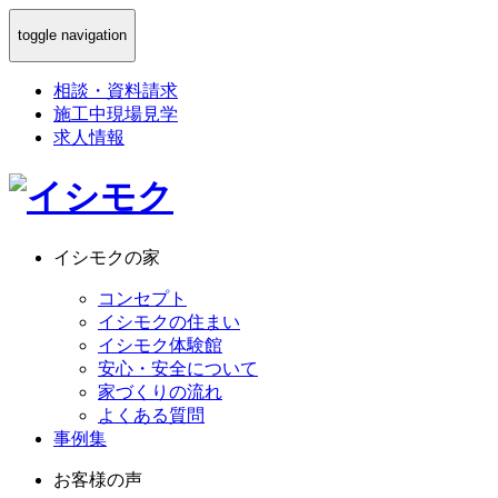
toggle navigation
相談
・
資料請求
施工中現場見学
求人情報
イシモクの家
コンセプト
イシモクの住まい
イシモク体験館
安心・安全について
家づくりの流れ
よくある質問
事例集
お客様の声