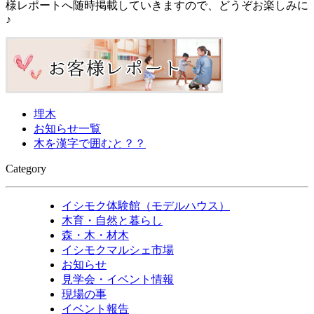
様レポートへ随時掲載していきますので、どうぞお楽しみに
♪
埋木
お知らせ一覧
木を漢字で囲むと？？
Category
イシモク体験館（モデルハウス）
木育・自然と暮らし
森・木・材木
イシモクマルシェ市場
お知らせ
見学会・イベント情報
現場の事
イベント報告