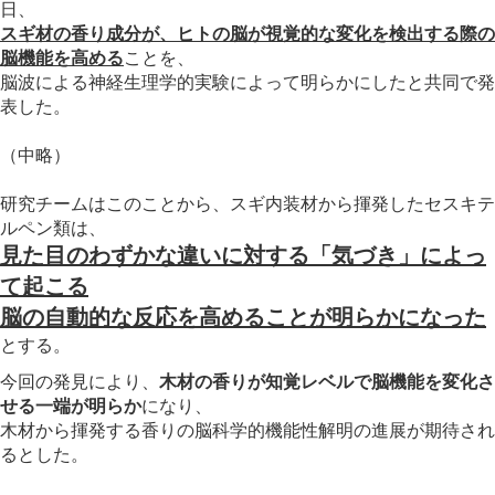
日、
スギ材の香り成分が、
ヒトの脳が視覚的な変化を検出する際の
脳機能を高める
ことを、
脳波による神経生理学的実験によって明らかにしたと共同で発
表した。
（中略）
研究チームはこのことから、スギ内装材から揮発したセスキテ
ルペン類は、
見た目のわずかな違いに対する「気づき」によっ
て起こる
脳の自動的な反応を高めることが明らかになった
とする。
今回の発見により、
木材の香りが知覚レベルで脳機能を変化さ
せる一端が明らか
になり、
木材から揮発する香りの脳科学的機能性解明の進展が期待され
るとした。