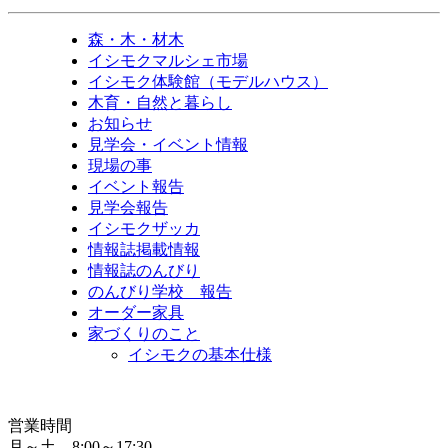
森・木・材木
イシモクマルシェ市場
イシモク体験館（モデルハウス）
木育・自然と暮らし
お知らせ
見学会・イベント情報
現場の事
イベント報告
見学会報告
イシモクザッカ
情報誌掲載情報
情報誌のんびり
のんびり学校 報告
オーダー家具
家づくりのこと
イシモクの基本仕様
営業時間
月～土 8:00～17:30