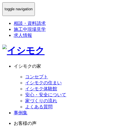
toggle navigation
相談
・
資料請求
施工中現場見学
求人情報
イシモクの家
コンセプト
イシモクの住まい
イシモク体験館
安心・安全について
家づくりの流れ
よくある質問
事例集
お客様の声