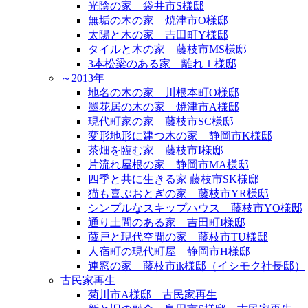
光陰の家 袋井市S様邸
無垢の木の家 焼津市O様邸
太陽と木の家 吉田町Y様邸
タイルと木の家 藤枝市MS様邸
3本松梁のある家 離れＩ様邸
～2013年
地名の木の家 川根本町O様邸
墨花居の木の家 焼津市A様邸
現代町家の家 藤枝市SC様邸
変形地形に建つ木の家 静岡市K様邸
茶畑を臨む家 藤枝市I様邸
片流れ屋根の家 静岡市MA様邸
四季と共に生きる家 藤枝市SK様邸
猫も喜ぶおとぎの家 藤枝市YR様邸
シンプルなスキップハウス 藤枝市YO様邸
通り土間のある家 吉田町I様邸
蔵戸と現代空間の家 藤枝市TU様邸
人宿町の現代町屋 静岡市H様邸
連窓の家 藤枝市ik様邸（イシモク社長邸）
古民家再生
菊川市A様邸 古民家再生