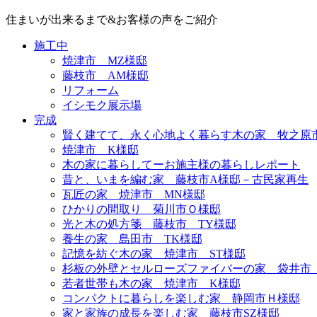
住まいが出来るまで&お客様の声をご紹介
施工中
焼津市 MZ様邸
藤枝市 AM様邸
リフォーム
イシモク展示場
完成
賢く建てて、永く心地よく暮らす木の家 牧之原
焼津市 K様邸
木の家に暮らしてーお施主様の暮らしレポート
昔と、いまを編む家 藤枝市A様邸－古民家再生
瓦匠の家 焼津市 MN様邸
ひかりの間取り 菊川市Ｏ様邸
光と木の処方箋 藤枝市 TY様邸
養生の家 島田市 TK様邸
記憶を紡ぐ木の家 焼津市 ST様邸
杉板の外壁とセルローズファイバーの家 袋井市
若者世帯も木の家 焼津市 K様邸
コンパクトに暮らしを楽しむ家 静岡市Ｈ様邸
家と家族の成長を楽しむ家 藤枝市SZ様邸