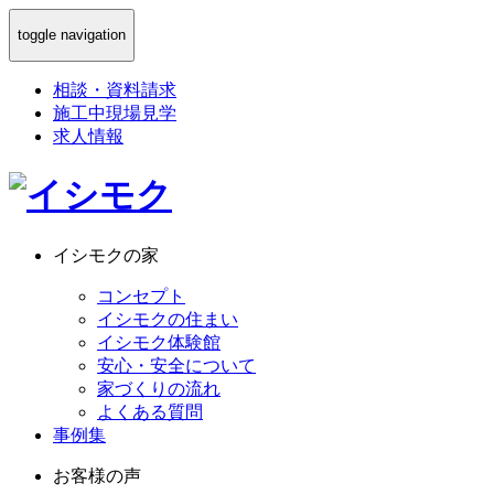
toggle navigation
相談
・
資料請求
施工中現場見学
求人情報
イシモクの家
コンセプト
イシモクの住まい
イシモク体験館
安心・安全について
家づくりの流れ
よくある質問
事例集
お客様の声