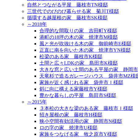
自然とつながる平屋 藤枝市TN様邸
三世代でのびのび暮らせる家 菊川T様邸
循環する越屋根の家 藤枝市SK様邸
～2018年
合理的な間取りの家 吉田町Y様邸
港町の18坪の木の家 焼津市M様邸
風と光が吹抜ける木の家 御前崎市E様邸
正直に南を向いた木の家 焼津市YN様邸
松梁のある家 藤枝市K様邸
土間と広々LDKの家 島田市K様邸
大きな窓と広い土間のある平屋の家 静岡市
天竜杉で造るガレージハウス 袋井市MZ様
家族が近く感じれる家 袋井市Ｉ様邸
斜に向に構える家藤枝市Y様邸
豊かな暮らしの平屋 島田市S様邸
～2015年
３本松の大きな梁のある家 藤枝市Ｉ様邸
招き屋根の家 藤枝市H様邸
狭小空間有効活用の家 静岡市N様邸
ロの字の家 焼津市U様邸
家族をつなげる家 牧之原市Y様邸