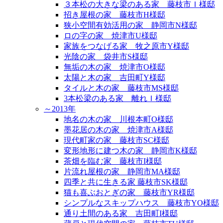
３本松の大きな梁のある家 藤枝市Ｉ様邸
招き屋根の家 藤枝市H様邸
狭小空間有効活用の家 静岡市N様邸
ロの字の家 焼津市U様邸
家族をつなげる家 牧之原市Y様邸
光陰の家 袋井市S様邸
無垢の木の家 焼津市O様邸
太陽と木の家 吉田町Y様邸
タイルと木の家 藤枝市MS様邸
3本松梁のある家 離れＩ様邸
～2013年
地名の木の家 川根本町O様邸
墨花居の木の家 焼津市A様邸
現代町家の家 藤枝市SC様邸
変形地形に建つ木の家 静岡市K様邸
茶畑を臨む家 藤枝市I様邸
片流れ屋根の家 静岡市MA様邸
四季と共に生きる家 藤枝市SK様邸
猫も喜ぶおとぎの家 藤枝市YR様邸
シンプルなスキップハウス 藤枝市YO様邸
通り土間のある家 吉田町I様邸