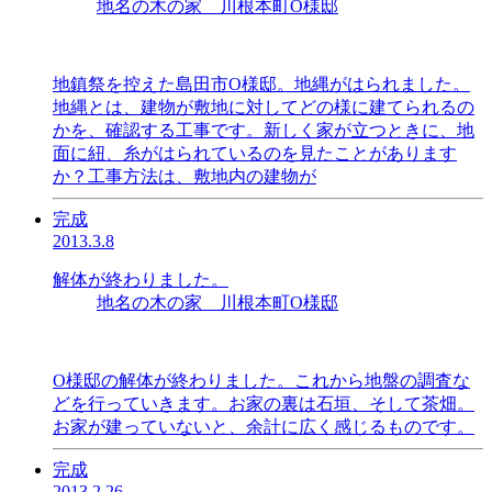
地名の木の家 川根本町O様邸
地鎮祭を控えた島田市O様邸。地縄がはられました。
地縄とは、建物が敷地に対してどの様に建てられるの
かを、確認する工事です。新しく家が立つときに、地
面に紐、糸がはられているのを見たことがあります
か？工事方法は、敷地内の建物が
完成
2013.3.8
解体が終わりました。
地名の木の家 川根本町O様邸
O様邸の解体が終わりました。これから地盤の調査な
どを行っていきます。お家の裏は石垣、そして茶畑。
お家が建っていないと、余計に広く感じるものです。
完成
2013.2.26