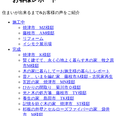
住まいが出来るまで&お客様の声をご紹介
施工中
焼津市 MZ様邸
藤枝市 AM様邸
リフォーム
イシモク展示場
完成
焼津市 K様邸
賢く建てて、永く心地よく暮らす木の家 牧之原
市M様邸
木の家に暮らしてーお施主様の暮らしレポート
昔と、いまを編む家 藤枝市A様邸－古民家再生
瓦匠の家 焼津市 MN様邸
ひかりの間取り 菊川市Ｏ様邸
光と木の処方箋 藤枝市 TY様邸
養生の家 島田市 TK様邸
記憶を紡ぐ木の家 焼津市 ST様邸
杉板の外壁とセルローズファイバーの家 袋井
市 M様邸