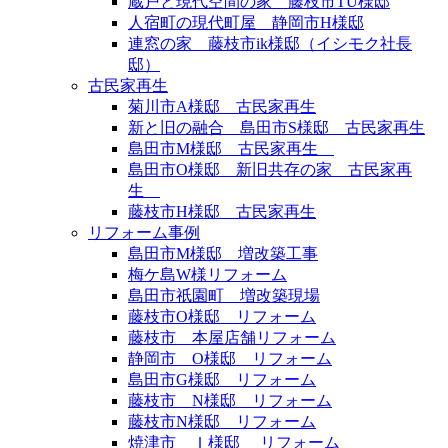
蔵戸と現代空間の家 藤枝市TU様邸
人宿町の現代町屋 静岡市H様邸
連窓の家 藤枝市ik様邸（イシモク社長
邸）
古民家再生
菊川市A様邸 古民家再生
新と旧の融合 島田市S様邸 古民家再生
島田市M様邸 古民家再生
島田市O様邸 新旧共存の家 古民家再
生
藤枝市H様邸 古民家再生
リフォーム事例
島田市M様邸 増改築工事
梅ケ島W様リフォーム
島田市祇園町 増改築現場
藤枝市O様邸 リフォーム
藤枝市 本屋店舗リフォーム
静岡市 O様邸 リフォーム
島田市G様邸 リフォーム
藤枝市 N様邸 リフォーム
藤枝市N様邸 リフォーム
焼津市 Ｉ様邸 リフォーム