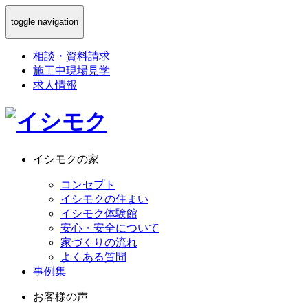
toggle navigation
相談
・
資料請求
施工中現場見学
求人情報
イシモクの家
コンセプト
イシモクの住まい
イシモク体験館
安心・安全について
家づくりの流れ
よくある質問
事例集
お客様の声