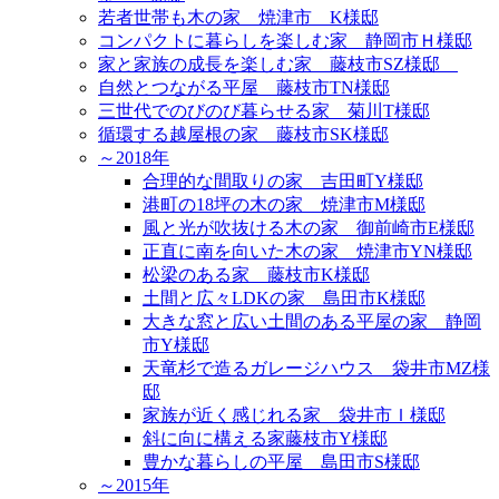
若者世帯も木の家 焼津市 K様邸
コンパクトに暮らしを楽しむ家 静岡市Ｈ様邸
家と家族の成長を楽しむ家 藤枝市SZ様邸
自然とつながる平屋 藤枝市TN様邸
三世代でのびのび暮らせる家 菊川T様邸
循環する越屋根の家 藤枝市SK様邸
～2018年
合理的な間取りの家 吉田町Y様邸
港町の18坪の木の家 焼津市M様邸
風と光が吹抜ける木の家 御前崎市E様邸
正直に南を向いた木の家 焼津市YN様邸
松梁のある家 藤枝市K様邸
土間と広々LDKの家 島田市K様邸
大きな窓と広い土間のある平屋の家 静岡
市Y様邸
天竜杉で造るガレージハウス 袋井市MZ様
邸
家族が近く感じれる家 袋井市Ｉ様邸
斜に向に構える家藤枝市Y様邸
豊かな暮らしの平屋 島田市S様邸
～2015年