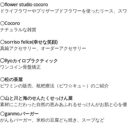
〇flower studio cocoro
ドライフラワーやプリザーブドフラワーを使ったリース、スワ
〇Cocoro
ナチュラルな雑貨
〇sorriso felice(幸せな笑顔)
真鍮アクセサリー、オーダーアクセサリー
◯Ryoカイロプラクティック
ワンコイン骨盤矯正
〇松の茶屋
ビワミンの販売、枇杷療法（ビワ☆キュ～）のご紹介
〇山と川と海のせんたくせっけん屋
素材にこだわった自然の恵みあふれるせっけんがお肌と心を優
〇ganmo.バーガー
がんもバーガー、米粉の豆腐どら焼き、スープなど