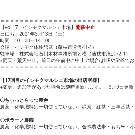
＝＝＝＝＝＝＝＝＝＝＝＝＝＝＝＝＝＝＝＝＝＝＝＝＝＝＝
【vol.17 イシモクマルシェ市場】
開催中止
日にち：2021年3月13日（土）
時間：10：00～14：00
会場：イシモク体験館庭（藤枝市滝沢41-1）
駐車場：株式会社石川木材事務所前と横（藤枝市滝沢72-1）
※雨天・荒天中止。前日の午前中に中止の場合はHPやSNSで
＝＝＝＝＝＝＝＝＝＝＝＝＝＝＝＝＝＝＝＝＝＝＝＝＝＝＝
【17回目のイシモクマルシェ市場の出店者様】
※変更、追加等があった場合は随時更新します。 3月9日更新
◯ちぃっとらっつ農舎
農薬・化学肥料は一切使っていない、緑茶・紅茶・三年番茶・
〇ポラーノ農園
農薬・化学肥料は一切使っていない、合鴨農法米・もち米・小