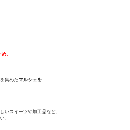
ため、
を集めた
マルシェを
しいスイーツや加工品など、
い。