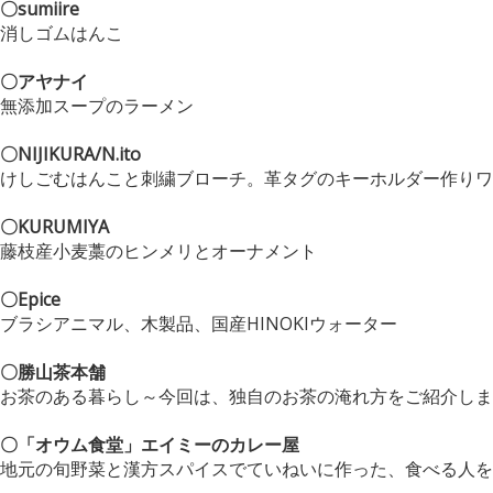
〇sumiire
消しゴムはんこ
〇アヤナイ
無添加スープのラーメン
〇NIJIKURA/N.ito
けしごむはんこと刺繍ブローチ。
革タグのキーホルダー作りワ
〇KURUMIYA
藤枝産小麦藁のヒンメリとオーナメント
〇Epice
ブラシアニマル、木製品、国産HINOKIウォーター
〇勝山茶本舗
お茶のある暮らし～今回は、独自のお茶の淹れ方をご紹介しま
〇「オウム食堂」エイミーのカレー屋
地元の旬野菜と漢方スパイスでていねいに作った、食べる人を