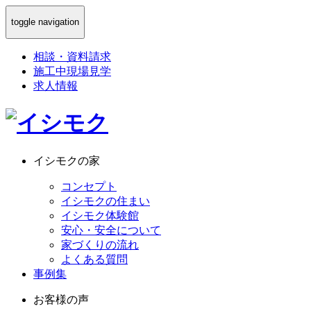
toggle navigation
相談
・
資料請求
施工中現場見学
求人情報
イシモクの家
コンセプト
イシモクの住まい
イシモク体験館
安心・安全について
家づくりの流れ
よくある質問
事例集
お客様の声