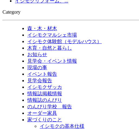
イシモクリフォーム、...
Category
森・木・材木
イシモクマルシェ市場
イシモク体験館（モデルハウス）
木育・自然と暮らし
お知らせ
見学会・イベント情報
現場の事
イベント報告
見学会報告
イシモクザッカ
情報誌掲載情報
情報誌のんびり
のんびり学校 報告
オーダー家具
家づくりのこと
イシモクの基本仕様