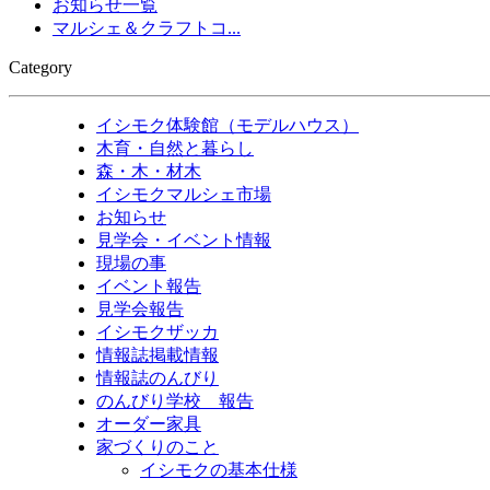
お知らせ一覧
マルシェ＆クラフトコ...
Category
イシモク体験館（モデルハウス）
木育・自然と暮らし
森・木・材木
イシモクマルシェ市場
お知らせ
見学会・イベント情報
現場の事
イベント報告
見学会報告
イシモクザッカ
情報誌掲載情報
情報誌のんびり
のんびり学校 報告
オーダー家具
家づくりのこと
イシモクの基本仕様