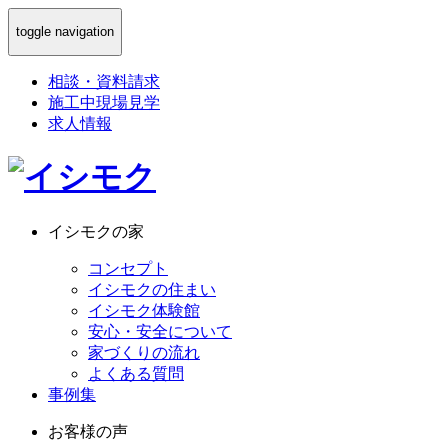
toggle navigation
相談
・
資料請求
施工中現場見学
求人情報
イシモクの家
コンセプト
イシモクの住まい
イシモク体験館
安心・安全について
家づくりの流れ
よくある質問
事例集
お客様の声