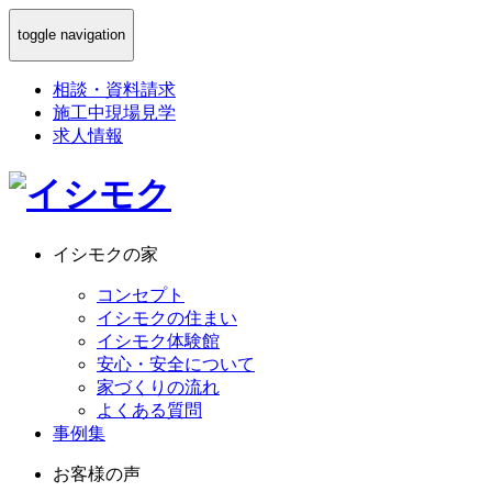
toggle navigation
相談
・
資料請求
施工中現場見学
求人情報
イシモクの家
コンセプト
イシモクの住まい
イシモク体験館
安心・安全について
家づくりの流れ
よくある質問
事例集
お客様の声