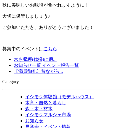
秋に美味しいお味噌が食べれますように！
大切に保管しましょう♪
ご参加いただき、ありがとうございました！！
募集中のイベントは
こちら
木も収穫(伐採)に適...
お知らせ一覧
イベント報告一覧
【満員御礼】昔ながら...
Category
イシモク体験館（モデルハウス）
木育・自然と暮らし
森・木・材木
イシモクマルシェ市場
お知らせ
見学会・イベント情報