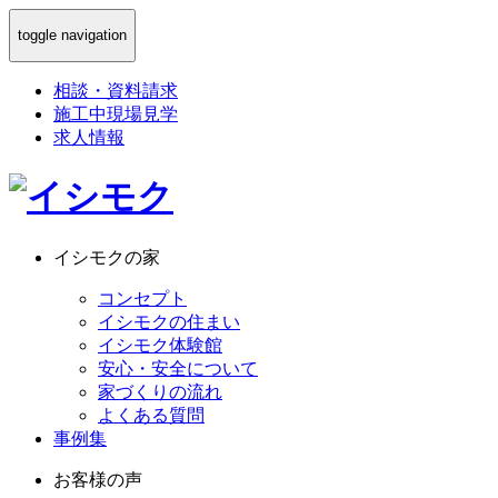
toggle navigation
相談
・
資料請求
施工中現場見学
求人情報
イシモクの家
コンセプト
イシモクの住まい
イシモク体験館
安心・安全について
家づくりの流れ
よくある質問
事例集
お客様の声