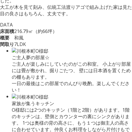
した。
大工が木を見て刻み、伝統工法渡りアゴで組み上げた家は見た
目の良さはもちろん、丈夫です。
DATA
床面積
216.79㎡（約66坪）
概要
和風
間取り
7LDK
ご主人夢の部屋☆
ご主人が楽しみにしていたのがこの和室。 小上がり部屋
には畳が敷かれ、掘りごたつ、 壁には日本酒を置くため
の棚もあります。
一日の最後はこの部屋でのんびり晩酌。楽しんでくださ
い！
家族が集うキッチン
O様邸には2つのキッチン（1階と2階）があります。1階
のキッチンは、壁側とカウンターの裏にシンクがありま
す。 1つは奥様の背の高さに、もう１つは御主人の高さ
に合わせています。仲良くお料理をしながら片付けもで