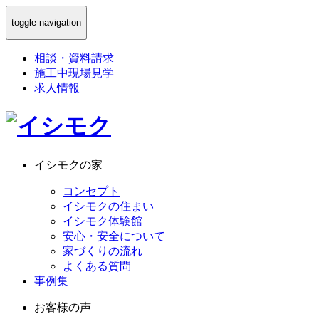
toggle navigation
相談
・
資料請求
施工中現場見学
求人情報
イシモクの家
コンセプト
イシモクの住まい
イシモク体験館
安心・安全について
家づくりの流れ
よくある質問
事例集
お客様の声