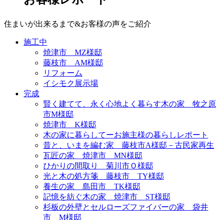
住まいが出来るまで&お客様の声をご紹介
施工中
焼津市 MZ様邸
藤枝市 AM様邸
リフォーム
イシモク展示場
完成
賢く建てて、永く心地よく暮らす木の家 牧之原
市M様邸
焼津市 K様邸
木の家に暮らしてーお施主様の暮らしレポート
昔と、いまを編む家 藤枝市A様邸－古民家再生
瓦匠の家 焼津市 MN様邸
ひかりの間取り 菊川市Ｏ様邸
光と木の処方箋 藤枝市 TY様邸
養生の家 島田市 TK様邸
記憶を紡ぐ木の家 焼津市 ST様邸
杉板の外壁とセルローズファイバーの家 袋井
市 M様邸