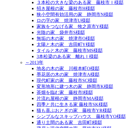
３本松の大きな梁のある家 藤枝市Ｉ様邸
招き屋根の家 藤枝市H様邸
狭小空間有効活用の家 静岡市N様邸
ロの字の家 焼津市U様邸
家族をつなげる家 牧之原市Y様邸
光陰の家 袋井市S様邸
無垢の木の家 焼津市O様邸
太陽と木の家 吉田町Y様邸
タイルと木の家 藤枝市MS様邸
3本松梁のある家 離れＩ様邸
～2013年
地名の木の家 川根本町O様邸
墨花居の木の家 焼津市A様邸
現代町家の家 藤枝市SC様邸
変形地形に建つ木の家 静岡市K様邸
茶畑を臨む家 藤枝市I様邸
片流れ屋根の家 静岡市MA様邸
四季と共に生きる家 藤枝市SK様邸
猫も喜ぶおとぎの家 藤枝市YR様邸
シンプルなスキップハウス 藤枝市YO様邸
通り土間のある家 吉田町I様邸