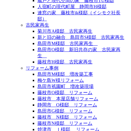
蔵戸と現代空間の家 藤枝市TU様邸
人宿町の現代町屋 静岡市H様邸
連窓の家 藤枝市ik様邸（イシモク社長
邸）
古民家再生
菊川市A様邸 古民家再生
新と旧の融合 島田市S様邸 古民家再生
島田市M様邸 古民家再生
島田市O様邸 新旧共存の家 古民家再
生
藤枝市H様邸 古民家再生
リフォーム事例
島田市M様邸 増改築工事
梅ケ島W様リフォーム
島田市祇園町 増改築現場
藤枝市O様邸 リフォーム
藤枝市 本屋店舗リフォーム
静岡市 O様邸 リフォーム
島田市G様邸 リフォーム
藤枝市 N様邸 リフォーム
藤枝市N様邸 リフォーム
焼津市 Ｉ様邸 リフォーム