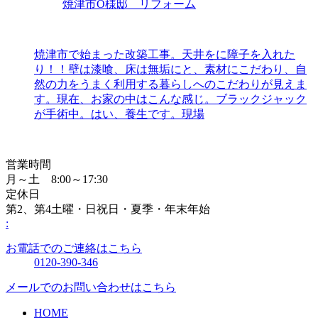
焼津市O様邸 リフォーム
焼津市で始まった改築工事。天井をに障子を入れた
り！！壁は漆喰、床は無垢にと、素材にこだわり、自
然の力をうまく利用する暮らしへのこだわりが見えま
す。現在、お家の中はこんな感じ。ブラックジャック
が手術中。はい、養生です。現場
営業時間
月～土 8:00～17:30
定休日
第2、第4土曜・日祝日・夏季・年末年始
:
お電話でのご連絡はこちら
0120-390-346
メールでのお問い合わせはこちら
HOME