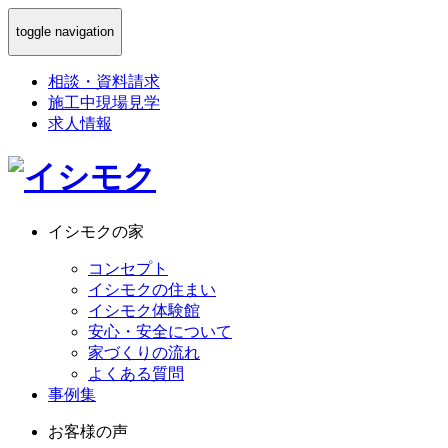
toggle navigation
相談
・
資料請求
施工中現場見学
求人情報
イシモクの家
コンセプト
イシモクの住まい
イシモク体験館
安心・安全について
家づくりの流れ
よくある質問
事例集
お客様の声