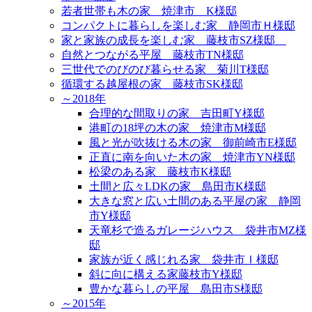
若者世帯も木の家 焼津市 K様邸
コンパクトに暮らしを楽しむ家 静岡市Ｈ様邸
家と家族の成長を楽しむ家 藤枝市SZ様邸
自然とつながる平屋 藤枝市TN様邸
三世代でのびのび暮らせる家 菊川T様邸
循環する越屋根の家 藤枝市SK様邸
～2018年
合理的な間取りの家 吉田町Y様邸
港町の18坪の木の家 焼津市M様邸
風と光が吹抜ける木の家 御前崎市E様邸
正直に南を向いた木の家 焼津市YN様邸
松梁のある家 藤枝市K様邸
土間と広々LDKの家 島田市K様邸
大きな窓と広い土間のある平屋の家 静岡
市Y様邸
天竜杉で造るガレージハウス 袋井市MZ様
邸
家族が近く感じれる家 袋井市Ｉ様邸
斜に向に構える家藤枝市Y様邸
豊かな暮らしの平屋 島田市S様邸
～2015年