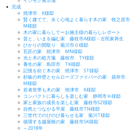
イシモク展示場
完成
焼津市 K様邸
賢く建てて、永く心地よく暮らす木の家 牧之原市
M様邸
木の家に暮らしてーお施主様の暮らしレポート
昔と、いまを編む家 藤枝市A様邸－古民家再生
ひかりの間取り 菊川市Ｏ様邸
瓦匠の家 焼津市 MN様邸
光と木の処方箋 藤枝市 TY様邸
養生の家 島田市 TK様邸
記憶を紡ぐ木の家 焼津市 ST様邸
杉板の外壁とセルローズファイバーの家 袋井市
M様邸
若者世帯も木の家 焼津市 K様邸
コンパクトに暮らしを楽しむ家 静岡市Ｈ様邸
家と家族の成長を楽しむ家 藤枝市SZ様邸
自然とつながる平屋 藤枝市TN様邸
三世代でのびのび暮らせる家 菊川T様邸
循環する越屋根の家 藤枝市SK様邸
～2018年