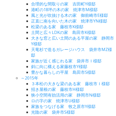
合理的な間取りの家 吉田町Y様邸
港町の18坪の木の家 焼津市M様邸
風と光が吹抜ける木の家 御前崎市E様邸
正直に南を向いた木の家 焼津市YN様邸
松梁のある家 藤枝市K様邸
土間と広々LDKの家 島田市K様邸
大きな窓と広い土間のある平屋の家 静岡市
Y様邸
天竜杉で造るガレージハウス 袋井市MZ様
邸
家族が近く感じれる家 袋井市Ｉ様邸
斜に向に構える家藤枝市Y様邸
豊かな暮らしの平屋 島田市S様邸
～2015年
３本松の大きな梁のある家 藤枝市Ｉ様邸
招き屋根の家 藤枝市H様邸
狭小空間有効活用の家 静岡市N様邸
ロの字の家 焼津市U様邸
家族をつなげる家 牧之原市Y様邸
光陰の家 袋井市S様邸