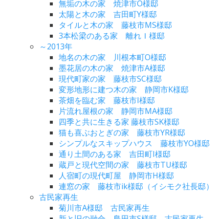
無垢の木の家 焼津市O様邸
太陽と木の家 吉田町Y様邸
タイルと木の家 藤枝市MS様邸
3本松梁のある家 離れＩ様邸
～2013年
地名の木の家 川根本町O様邸
墨花居の木の家 焼津市A様邸
現代町家の家 藤枝市SC様邸
変形地形に建つ木の家 静岡市K様邸
茶畑を臨む家 藤枝市I様邸
片流れ屋根の家 静岡市MA様邸
四季と共に生きる家 藤枝市SK様邸
猫も喜ぶおとぎの家 藤枝市YR様邸
シンプルなスキップハウス 藤枝市YO様邸
通り土間のある家 吉田町I様邸
蔵戸と現代空間の家 藤枝市TU様邸
人宿町の現代町屋 静岡市H様邸
連窓の家 藤枝市ik様邸（イシモク社長邸）
古民家再生
菊川市A様邸 古民家再生
新と旧の融合 島田市S様邸 古民家再生