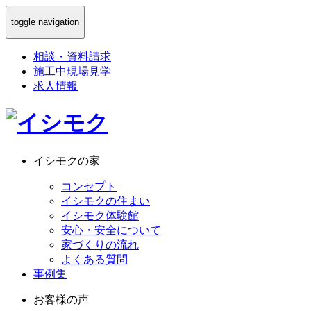
toggle navigation
相談
・
資料請求
施工中現場見学
求人情報
イシモクの家
コンセプト
イシモクの住まい
イシモク体験館
安心・安全について
家づくりの流れ
よくある質問
事例集
お客様の声