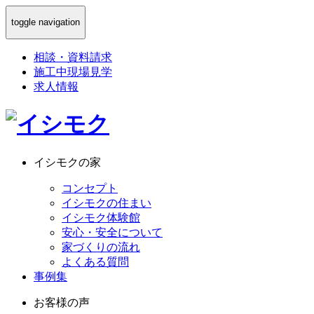
toggle navigation
相談
・
資料請求
施工中現場見学
求人情報
イシモクの家
コンセプト
イシモクの住まい
イシモク体験館
安心・安全について
家づくりの流れ
よくある質問
事例集
お客様の声