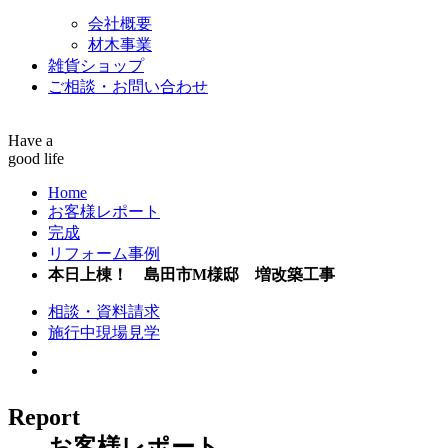
会社概要
材木事業
雑貨ショップ
ご相談・お問い合わせ
Have a
good life
Home
お客様レポート
完成
リフォーム事例
本日上棟！ 島田市M様邸 増改築工事
相談・資料請求
施行中現場見学
Report
お客様レポート