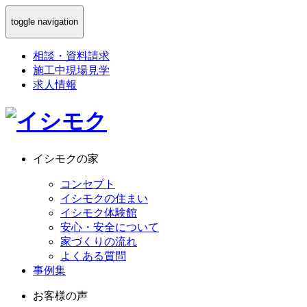
toggle navigation
相談
・
資料請求
施工中現場見学
求人情報
イシモクの家
コンセプト
イシモクの住まい
イシモク体験館
安心・安全について
家づくりの流れ
よくある質問
事例集
お客様の声