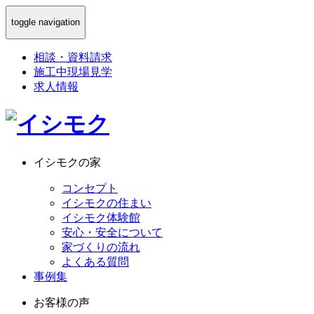
toggle navigation
相談
・
資料請求
施工中現場見学
求人情報
イシモクの家
コンセプト
イシモクの住まい
イシモク体験館
安心・安全について
家づくりの流れ
よくある質問
事例集
お客様の声