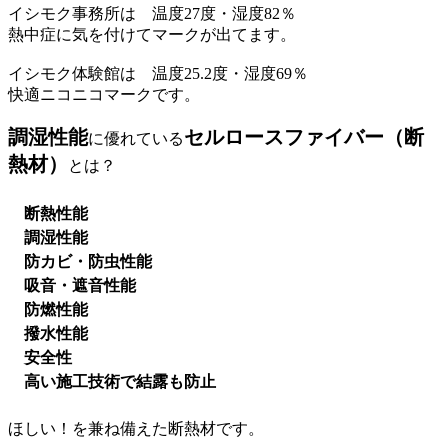
イシモク事務所は 温度27度・湿度82％
熱中症に気を付けてマークが出てます。
イシモク体験館は 温度25.2度・湿度69％
快適ニコニコマークです。
調湿性能
セルロースファイバー（断
に優れている
熱材）
とは？
断熱性能
調湿性能
防カビ・防虫性能
吸音・遮音性能
防燃性能
撥水性能
安全性
高い施工技術で結露も防止
ほしい！を兼ね備えた断熱材です。