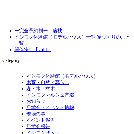
ー完全予約制ー 藤枝...
イシモク体験館（モデルハウス）一覧
家づくりのこと
一覧
開催決定【vol.1...
Category
イシモク体験館（モデルハウス）
木育・自然と暮らし
森・木・材木
イシモクマルシェ市場
お知らせ
見学会・イベント情報
現場の事
イベント報告
見学会報告
イシモクザッカ