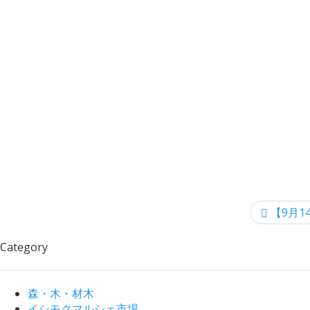
【9月14
Category
森・木・材木
イシモクマルシェ市場