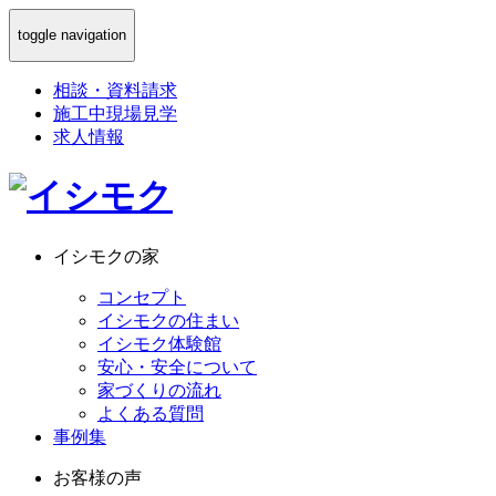
toggle navigation
相談
・
資料請求
施工中現場見学
求人情報
イシモクの家
コンセプト
イシモクの住まい
イシモク体験館
安心・安全について
家づくりの流れ
よくある質問
事例集
お客様の声