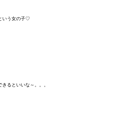
という女の子♡
できるといいな～。。。