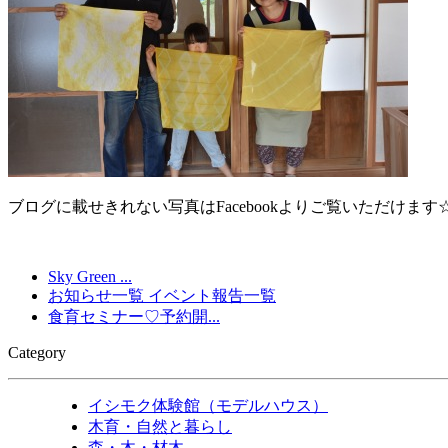
ブログに載せきれない写真はFacebookよりご覧いただけます
Sky Green ...
お知らせ一覧
イベント報告一覧
食育セミナー♡予約開...
Category
イシモク体験館（モデルハウス）
木育・自然と暮らし
森・木・材木