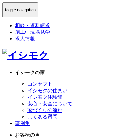
toggle navigation
相談
・
資料請求
施工中現場見学
求人情報
イシモクの家
コンセプト
イシモクの住まい
イシモク体験館
安心・安全について
家づくりの流れ
よくある質問
事例集
お客様の声