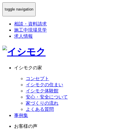
toggle navigation
相談
・
資料請求
施工中現場見学
求人情報
イシモクの家
コンセプト
イシモクの住まい
イシモク体験館
安心・安全について
家づくりの流れ
よくある質問
事例集
お客様の声