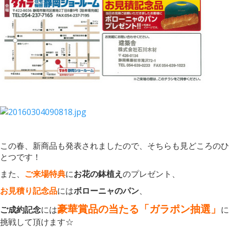
この春、新商品も発表されましたので、そちらも見どころのひ
とつです！
また、
ご来場特典
に
お花の鉢植え
のプレゼント、
お見積り記念品
には
ボローニャのパン
、
豪華賞品の当たる「ガラポン抽選」
ご成約記念
には
に
挑戦して頂けます☆