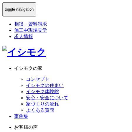
toggle navigation
相談
・
資料請求
施工中現場見学
求人情報
イシモクの家
コンセプト
イシモクの住まい
イシモク体験館
安心・安全について
家づくりの流れ
よくある質問
事例集
お客様の声