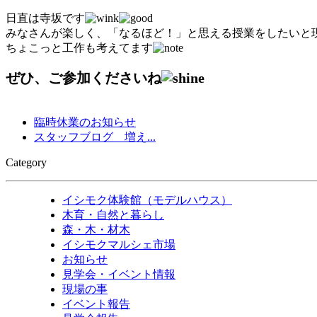
日直は寺坂です
みなさんが楽しく、「なるほど！」と思える授業をしたいと
ちょこっと工作も考えてます
ぜひ、ご参加くださいね
臨時休業のお知らせ
スタッフブログ 増え...
Category
イシモク体験館（モデルハウス）
木育・自然と暮らし
森・木・材木
イシモクマルシェ市場
お知らせ
見学会・イベント情報
現場の事
イベント報告