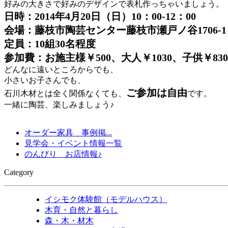
好みの大きさで好みのデザインで表札作っちゃいましょう。
日時：2014年4月20日（日）10：00-12：00
会場：藤枝市陶芸センター藤枝市瀬戸ノ谷1706-1
定員：10組30名程度
参加費：お施主様￥500、大人￥1030、子供￥830
どんなに遠いところからでも、
小さいお子さんでも、
ご参加は自由
石川木材とは全く関係なくても、
です。
一緒に陶芸、楽しみましょう♪
オーダー家具 事例掲...
見学会・イベント情報一覧
のんびり お店情報♪
Category
イシモク体験館（モデルハウス）
木育・自然と暮らし
森・木・材木