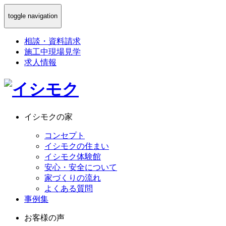
toggle navigation
相談
・
資料請求
施工中現場見学
求人情報
イシモクの家
コンセプト
イシモクの住まい
イシモク体験館
安心・安全について
家づくりの流れ
よくある質問
事例集
お客様の声