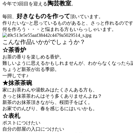
陶芸教室
今年で3回目を迎える
。
好きなものを作って
毎回、
頂いています。
作りたいな~と思っているものがあると、さっと作れるのです
何を作ろう・・・と悩まれる方もいらっしゃいます。
こんな作品いかがでしょうか？
☆茶香炉
お茶の香りを楽しめる香炉。
難しいように思えるかもしれませんが、わからなくなったら
ちょうど新茶が出る季節。
一押しです♪
★抹茶茶碗
家にお茶わんや湯飲みはたくさんある方も、
きっと抹茶茶わんはそう多くありませんよね？
新茶のお抹茶頂きながら、桜団子をぱく。
お家でのんびり、春を感じるにはいいかも。
☆表札
ポストにつけたい
自分の部屋の入口につけたい