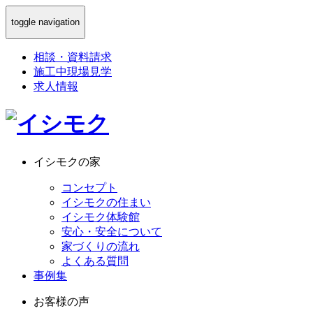
toggle navigation
相談
・
資料請求
施工中現場見学
求人情報
イシモクの家
コンセプト
イシモクの住まい
イシモク体験館
安心・安全について
家づくりの流れ
よくある質問
事例集
お客様の声