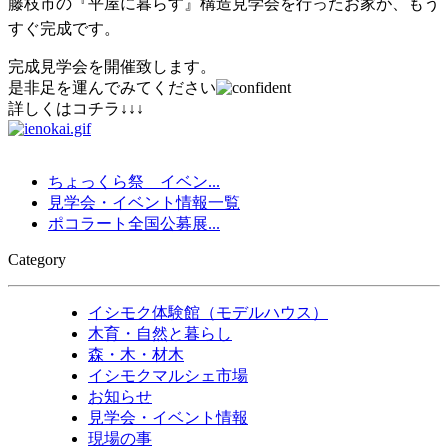
藤枝市の『平屋に暮らす』構造見学会を行ったお家が、
もう
すぐ完成です。
完成見学会を開催致します。
是非足を運んでみてください
詳しくはコチラ↓↓↓
ちょっくら祭 イベン...
見学会・イベント情報一覧
ポコラート全国公募展...
Category
イシモク体験館（モデルハウス）
木育・自然と暮らし
森・木・材木
イシモクマルシェ市場
お知らせ
見学会・イベント情報
現場の事