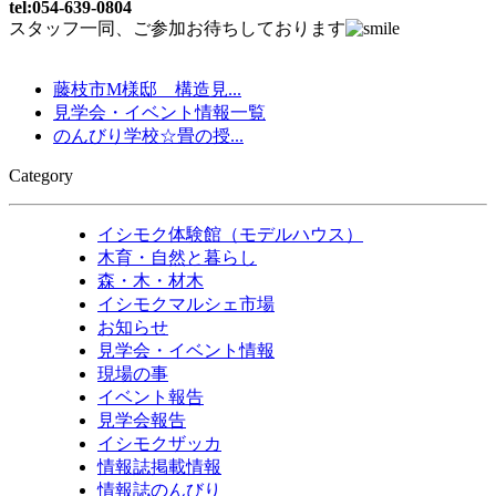
tel:054-639-0804
スタッフ一同、ご参加お待ちしております
藤枝市M様邸 構造見...
見学会・イベント情報一覧
のんびり学校☆畳の授...
Category
イシモク体験館（モデルハウス）
木育・自然と暮らし
森・木・材木
イシモクマルシェ市場
お知らせ
見学会・イベント情報
現場の事
イベント報告
見学会報告
イシモクザッカ
情報誌掲載情報
情報誌のんびり