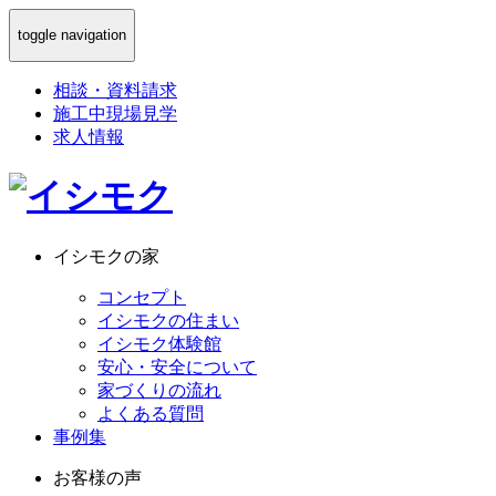
toggle navigation
相談
・
資料請求
施工中現場見学
求人情報
イシモクの家
コンセプト
イシモクの住まい
イシモク体験館
安心・安全について
家づくりの流れ
よくある質問
事例集
お客様の声