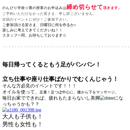
締め切らせて
のんびり学校☆畳の授業
のお申込みは
頂きます。
ご予約いただけなかった皆さま、申し訳ございません。
次回のイベントにぜひ！ご参加下さい。
ご参加頂ける皆さま、日曜日に何を作るか♪
楽しみに考えてきてくださいね！！
スタッフ一同、お待ちしております☆
・・・・・・・・・・・・・・・・・・・・・・・・・・・・・・・・・・・・・・・・・・・
毎日帰ってくるともう足がパンパン！
立ち仕事や座り仕事ばかりでむくんじゃう！
そんな方必見のイベントです！！！
オイルを使って、
足裏！足つぼ中心に、
膝から下をマッサージ。
毎日お家でできれば、疲れもたまらないし美脚
にな
っちゃうかも？？
大人も子供も！
男性も女性も！