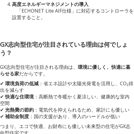
高度エネルギーマネジメントの導入
「ECHONET Lite AIF仕様」に対応するコントローラを
設置すること。
GX志向型住宅が注目されている理由は何でしょ
う？
GX志向型住宅が注目される理由は、
環境に優しく、快適に暮
らせる家
だからです。
✔
環境負荷の低減
：省エネ設計や太陽光発電を活用し、CO₂排
出を減らす
✔
快適な住環境
：高断熱で冬暖かく夏涼しい、健康的な室内
空間
✔
光熱費の節約
：電気代を抑えられるため、家計にも優しい
✔
補助金制度
：国の支援があり、導入のハードルが低い
つまり、エコで快適、お財布にも優しい未来型の住宅がGX志
向型住宅です。