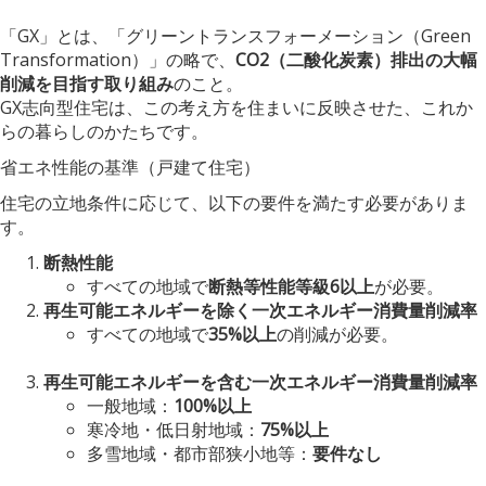
「GX」とは、「グリーントランスフォーメーション（Green
Transformation）」の略で、
CO2（二酸化炭素）排出の大幅
削減を目指す取り組み
のこと。
GX志向型住宅は、この考え方を住まいに反映させた、これか
らの暮らしのかたちです。
省エネ性能の基準（戸建て住宅）
住宅の立地条件に応じて、以下の要件を満たす必要がありま
す。
断熱性能
すべての地域で
断熱等性能等級6以上
が必要。
再生可能エネルギーを除く一次エネルギー消費量削減率
すべての地域で
35%以上
の削減が必要。
再生可能エネルギーを含む一次エネルギー消費量削減率
一般地域：
100%以上
寒冷地・低日射地域：
75%以上
多雪地域・都市部狭小地等：
要件なし