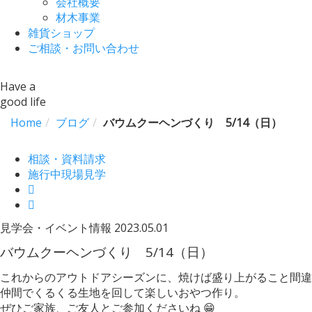
会社概要
材木事業
雑貨ショップ
ご相談・お問い合わせ
Have a
good life
Home
ブログ
バウムクーヘンづくり 5/14（日）
相談・資料請求
施行中現場見学
見学会・イベント情報
2023.05.01
バウムクーヘンづくり 5/14（日）
これからのアウトドアシーズンに、焼けば盛り上がること間違
仲間でくるくる生地を回して楽しいおやつ作り。
ぜひご家族、ご友人とご参加くださいね 😁